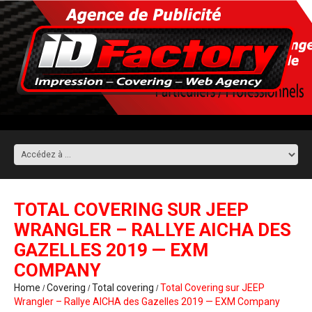
TOTAL COVERING SUR JEEP
WRANGLER – RALLYE AICHA DES
GAZELLES 2019 — EXM
COMPANY
Home
Covering
Total covering
Total Covering sur JEEP
Wrangler – Rallye AICHA des Gazelles 2019 — EXM Company