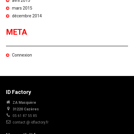
avril 2015
mars 2015
décembre 2014
META
Connexion
ID Factory
ZA Masquère
31220 Cazères
05 61 87 55 85
contact @ idfactory.fr