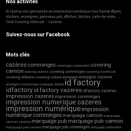
Nos activités
ID Factory est spécialisée en Impression numérique tous format (flyers,
stickers, enseignes, panneaux pub, affiches, bâches, carte de visite,…,
Total Covering Véhicule – Cazères
Suivez-nous sur Facebook
Mots clés
cazères
comminges
covering
comminges impression
camion
covering comminges
covering foodtruck
covering cazeres
enseigne cazeres
covering utilitaire
covering voiture
enseigne
id factory
enseigne comminges
enseigne dibond
idfactory
id factory cazeres
idfactory cazeres
impression cazeres
impression comminges
impression numerique cazeres
impression numérique
impression
numérique comminges
marquage camion
marquage
marquage pub
marquage pub camion
camion cazeres
marquage pub comminges
marquage pub cazeres
marquage publicitaire