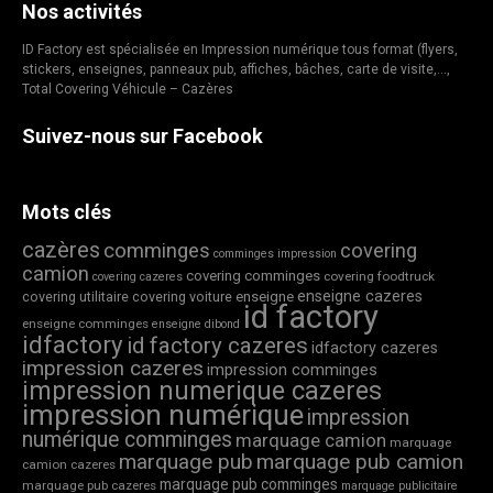
Nos activités
ID Factory est spécialisée en Impression numérique tous format (flyers,
stickers, enseignes, panneaux pub, affiches, bâches, carte de visite,…,
Total Covering Véhicule – Cazères
Suivez-nous sur Facebook
Mots clés
cazères
comminges
covering
comminges impression
camion
covering comminges
covering foodtruck
covering cazeres
enseigne cazeres
covering utilitaire
covering voiture
enseigne
id factory
enseigne comminges
enseigne dibond
idfactory
id factory cazeres
idfactory cazeres
impression cazeres
impression comminges
impression numerique cazeres
impression numérique
impression
numérique comminges
marquage camion
marquage
marquage pub
marquage pub camion
camion cazeres
marquage pub comminges
marquage pub cazeres
marquage publicitaire