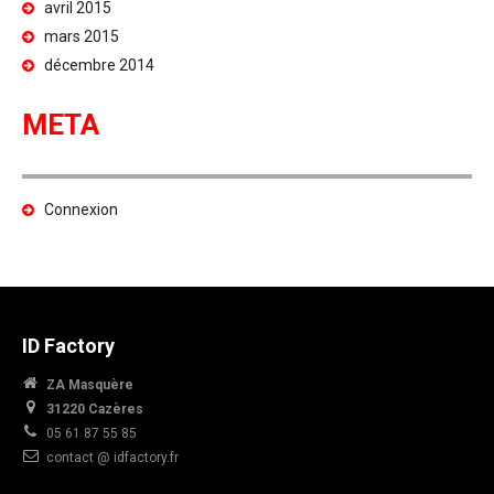
avril 2015
mars 2015
décembre 2014
META
Connexion
ID Factory
ZA Masquère
31220 Cazères
05 61 87 55 85
contact @ idfactory.fr