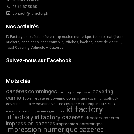
31220 Cazères
05 61 87 55 85
contact @ idfactory.fr
Nos activités
ID Factory est spécialisée en Impression numérique tous format (flyers,
stickers, enseignes, panneaux pub, affiches, bâches, carte de visite,…,
Total Covering Véhicule – Cazères
Suivez-nous sur Facebook
Mots clés
cazères
comminges
covering
comminges impression
camion
covering comminges
covering foodtruck
covering cazeres
enseigne cazeres
covering utilitaire
covering voiture
enseigne
id factory
enseigne comminges
enseigne dibond
idfactory
id factory cazeres
idfactory cazeres
impression cazeres
impression comminges
impression numerique cazeres