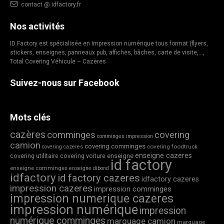
contact @ idfactory.fr
Nos activités
ID Factory est spécialisée en Impression numérique tous format (flyers,
stickers, enseignes, panneaux pub, affiches, bâches, carte de visite,…,
Total Covering Véhicule – Cazères
Suivez-nous sur Facebook
Mots clés
cazères
comminges
covering
comminges impression
camion
covering comminges
covering foodtruck
covering cazeres
enseigne cazeres
covering utilitaire
covering voiture
enseigne
id factory
enseigne comminges
enseigne dibond
idfactory
id factory cazeres
idfactory cazeres
impression cazeres
impression comminges
impression numerique cazeres
impression numérique
impression
numérique comminges
marquage camion
marquage