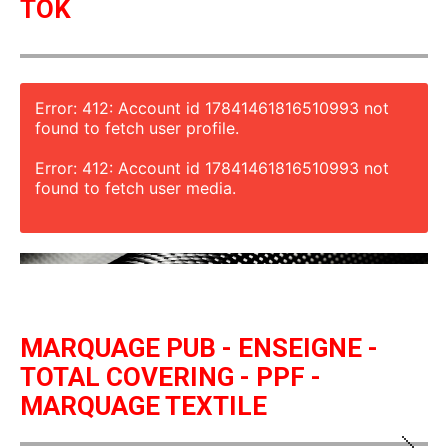
TOK
Error: 412: Account id 17841461816510993 not
found to fetch user profile.
Error: 412: Account id 17841461816510993 not
found to fetch user media.
MARQUAGE PUB - ENSEIGNE -
TOTAL COVERING - PPF -
MARQUAGE TEXTILE