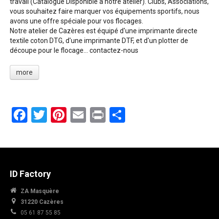
travail (Catalogue Disponible a notre atelier). Clubs, Associations,
vous souhaitez faire marquer vos équipements sportifs, nous
avons une offre spéciale pour vos flocages.
Notre atelier de Cazères est équipé d'une imprimante directe
textile coton DTG, d'une imprimante DTF, et d'un plotter de
découpe pour le flocage... contactez-nous
more
Facebook
Twitter
Pinterest
Email
Print
Partager
ID Factory
ZA Masquère
31220 Cazères
05 61 87 55 85