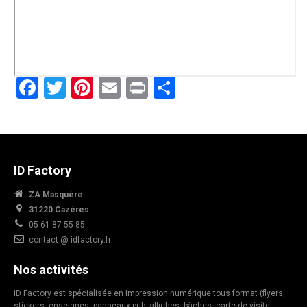
Facebook
Twitter
Pinterest
Email
Print
Partager
ID Factory
ZA Masquère
31220 Cazères
05 61 87 55 85
contact @ idfactory.fr
Nos activités
ID Factory est spécialisée en Impression numérique tous format (flyers,
stickers, enseignes, panneaux pub, affiches, bâches, carte de visite,…,