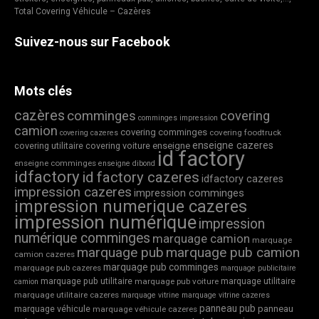
Total Covering Véhicule – Cazères
Suivez-nous sur Facebook
Mots clés
cazères
comminges
covering
comminges impression
camion
covering comminges
covering foodtruck
covering cazeres
enseigne cazeres
covering utilitaire
covering voiture
enseigne
id factory
enseigne comminges
enseigne dibond
idfactory
id factory cazeres
idfactory cazeres
impression cazeres
impression comminges
impression numerique cazeres
impression numérique
impression
numérique comminges
marquage camion
marquage
marquage pub
marquage pub camion
camion cazeres
marquage pub comminges
marquage pub cazeres
marquage publicitaire
marquage pub utilitaire
marquage utilitaire
marquage pub voiture
camion
marquage utilitaire cazeres
marquage vitrine
marquage vitrine cazeres
panneau pub
marquage véhicule
panneau
marquage véhicule cazeres