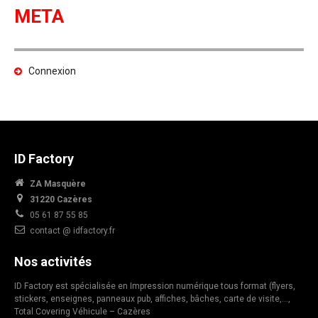
META
Connexion
ID Factory
ZA Masquère
31220 Cazères
05 61 87 55 85
contact @ idfactory.fr
Nos activités
ID Factory est spécialisée en Impression numérique tous format (flyers,
stickers, enseignes, panneaux pub, affiches, bâches, carte de visite,…,
Total Covering Véhicule – Cazères