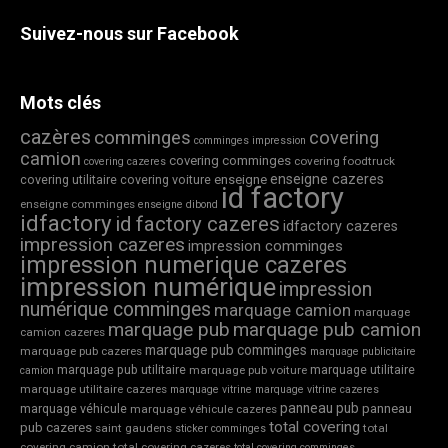
Suivez-nous sur Facebook
Mots clés
cazères
comminges
covering
comminges impression
camion
covering comminges
covering foodtruck
covering cazeres
enseigne cazeres
covering utilitaire
covering voiture
enseigne
id factory
enseigne comminges
enseigne dibond
idfactory
id factory cazeres
idfactory cazeres
impression cazeres
impression comminges
impression numerique cazeres
impression numérique
impression
numérique comminges
marquage camion
marquage
marquage pub
marquage pub camion
camion cazeres
marquage pub comminges
marquage pub cazeres
marquage publicitaire
marquage pub utilitaire
marquage utilitaire
marquage pub voiture
camion
marquage utilitaire cazeres
marquage vitrine
marquage vitrine cazeres
panneau pub
marquage véhicule
panneau
marquage véhicule cazeres
total covering
pub cazeres
saint gaudens
total
sticker comminges
covering camion
total covering cazeres
total covering comminges