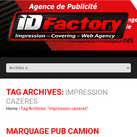
TAG ARCHIVES:
IMPRESSION
CAZERES
Home
Tag Archives: "impression cazeres"
MARQUAGE PUB CAMION