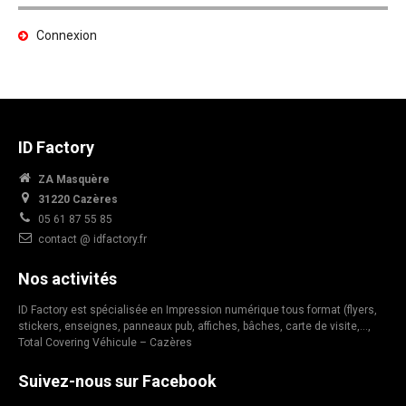
Connexion
ID Factory
ZA Masquère
31220 Cazères
05 61 87 55 85
contact @ idfactory.fr
Nos activités
ID Factory est spécialisée en Impression numérique tous format (flyers,
stickers, enseignes, panneaux pub, affiches, bâches, carte de visite,…,
Total Covering Véhicule – Cazères
Suivez-nous sur Facebook