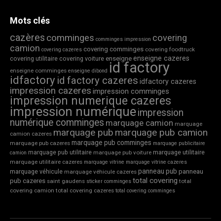
Mots clés
cazères
comminges
covering
comminges impression
camion
covering comminges
covering foodtruck
covering cazeres
enseigne cazeres
covering utilitaire
covering voiture
enseigne
id factory
enseigne comminges
enseigne dibond
idfactory
id factory cazeres
idfactory cazeres
impression cazeres
impression comminges
impression numerique cazeres
impression numérique
impression
numérique comminges
marquage camion
marquage
marquage pub
marquage pub camion
camion cazeres
marquage pub comminges
marquage pub cazeres
marquage publicitaire
marquage pub utilitaire
marquage utilitaire
marquage pub voiture
camion
marquage utilitaire cazeres
marquage vitrine
marquage vitrine cazeres
panneau pub
marquage véhicule
panneau
marquage véhicule cazeres
total covering
pub cazeres
saint gaudens
total
sticker comminges
covering camion
total covering cazeres
total covering comminges