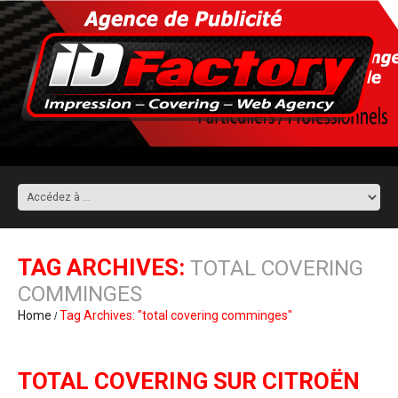
TAG ARCHIVES:
TOTAL COVERING
COMMINGES
Home
Tag Archives: "total covering comminges"
TOTAL COVERING SUR CITROËN