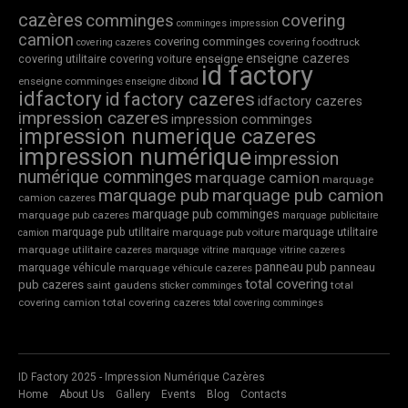
cazères
comminges
covering
comminges impression
camion
covering comminges
covering foodtruck
covering cazeres
enseigne cazeres
covering utilitaire
covering voiture
enseigne
id factory
enseigne comminges
enseigne dibond
idfactory
id factory cazeres
idfactory cazeres
impression cazeres
impression comminges
impression numerique cazeres
impression numérique
impression
numérique comminges
marquage camion
marquage
marquage pub
marquage pub camion
camion cazeres
marquage pub comminges
marquage pub cazeres
marquage publicitaire
marquage pub utilitaire
marquage utilitaire
marquage pub voiture
camion
marquage utilitaire cazeres
marquage vitrine
marquage vitrine cazeres
panneau pub
marquage véhicule
panneau
marquage véhicule cazeres
total covering
pub cazeres
saint gaudens
total
sticker comminges
covering camion
total covering cazeres
total covering comminges
ID Factory 2025 - Impression Numérique Cazères
Home
About Us
Gallery
Events
Blog
Contacts