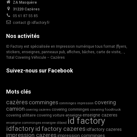
ZA Masquère
31220 Cazères
05 61 87 55 85
contact @ idfactory.fr
Nos activités
ID Factory est spécialisée en Impression numérique tous format (flyers,
stickers, enseignes, panneaux pub, affiches, bâches, carte de visite,…,
Total Covering Véhicule – Cazères
Suivez-nous sur Facebook
Mots clés
cazères
comminges
covering
comminges impression
camion
covering comminges
covering foodtruck
covering cazeres
enseigne cazeres
covering utilitaire
covering voiture
enseigne
id factory
enseigne comminges
enseigne dibond
idfactory
id factory cazeres
idfactory cazeres
impression cazeres
impression comminges