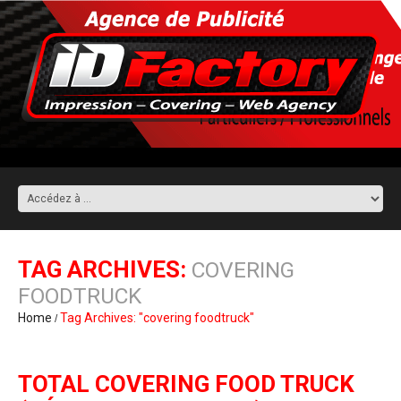
TAG ARCHIVES:
COVERING
FOODTRUCK
Home
Tag Archives: "covering foodtruck"
TOTAL COVERING FOOD TRUCK