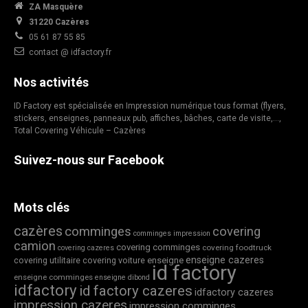
ZA Masquère
31220 Cazères
05 61 87 55 85
contact @ idfactory.fr
Nos activités
ID Factory est spécialisée en Impression numérique tous format (flyers,
stickers, enseignes, panneaux pub, affiches, bâches, carte de visite,…,
Total Covering Véhicule – Cazères
Suivez-nous sur Facebook
Mots clés
cazères
comminges
covering
comminges impression
camion
covering comminges
covering foodtruck
covering cazeres
enseigne cazeres
covering utilitaire
covering voiture
enseigne
id factory
enseigne comminges
enseigne dibond
idfactory
id factory cazeres
idfactory cazeres
impression cazeres
impression comminges