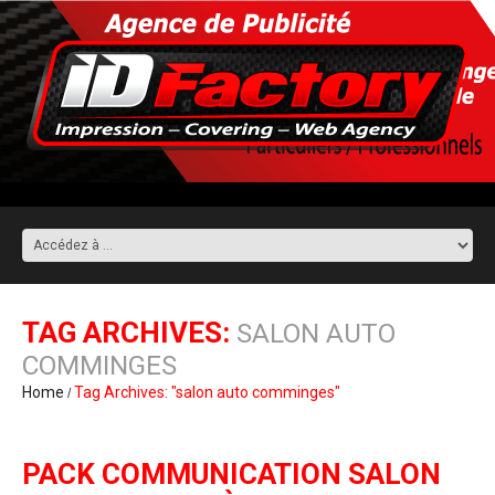
TAG ARCHIVES:
SALON AUTO
COMMINGES
Home
Tag Archives: "salon auto comminges"
PACK COMMUNICATION SALON