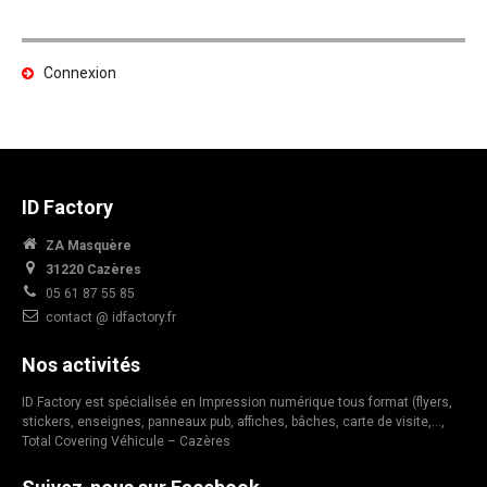
Connexion
ID Factory
ZA Masquère
31220 Cazères
05 61 87 55 85
contact @ idfactory.fr
Nos activités
ID Factory est spécialisée en Impression numérique tous format (flyers,
stickers, enseignes, panneaux pub, affiches, bâches, carte de visite,…,
Total Covering Véhicule – Cazères