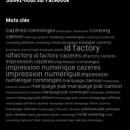
Suivez-nous sur Facebook
Mots clés
cazères
comminges
covering
comminges impression
camion
covering comminges
covering foodtruck
covering cazeres
enseigne cazeres
covering utilitaire
covering voiture
enseigne
id factory
enseigne comminges
enseigne dibond
idfactory
id factory cazeres
idfactory cazeres
impression cazeres
impression comminges
impression numerique cazeres
impression numérique
impression
numérique comminges
marquage camion
marquage
marquage pub
marquage pub camion
camion cazeres
marquage pub comminges
marquage pub cazeres
marquage publicitaire
marquage pub utilitaire
marquage utilitaire
marquage pub voiture
camion
marquage utilitaire cazeres
marquage vitrine
marquage vitrine cazeres
panneau pub
marquage véhicule
panneau
marquage véhicule cazeres
total covering
pub cazeres
saint gaudens
total
sticker comminges
covering camion
total covering cazeres
total covering comminges