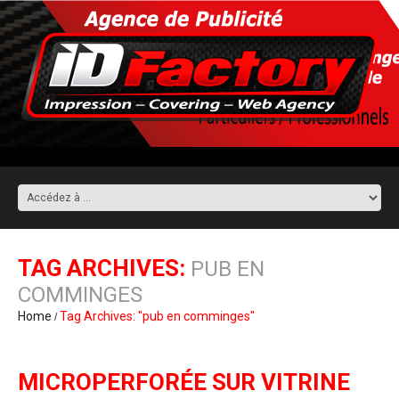
TAG ARCHIVES:
PUB EN
COMMINGES
Home
Tag Archives: "pub en comminges"
MICROPERFORÉE SUR VITRINE