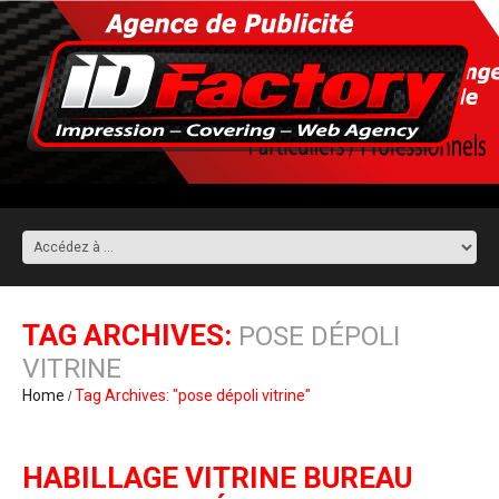
TAG ARCHIVES:
POSE DÉPOLI
VITRINE
Home
Tag Archives: "pose dépoli vitrine"
HABILLAGE VITRINE BUREAU