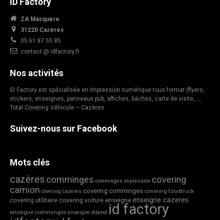
ID Factory
ZA Masquère
31220 Cazères
05 61 87 55 85
contact @ idfactory.fr
Nos activités
ID Factory est spécialisée en Impression numérique tous format (flyers,
stickers, enseignes, panneaux pub, affiches, bâches, carte de visite,…,
Total Covering Véhicule – Cazères
Suivez-nous sur Facebook
Mots clés
cazères
comminges
covering
comminges impression
camion
covering comminges
covering foodtruck
covering cazeres
enseigne cazeres
covering utilitaire
covering voiture
enseigne
id factory
enseigne comminges
enseigne dibond