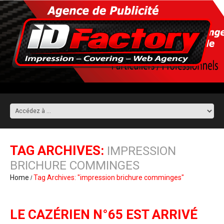
TAG ARCHIVES:
IMPRESSION
BRICHURE COMMINGES
Home
Tag Archives: "impression brichure comminges"
LE CAZÉRIEN N°65 EST ARRIVÉ