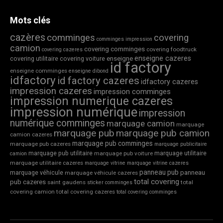
Mots clés
cazères
comminges
covering
comminges impression
camion
covering comminges
covering foodtruck
covering cazeres
enseigne cazeres
covering utilitaire
covering voiture
enseigne
id factory
enseigne comminges
enseigne dibond
idfactory
id factory cazeres
idfactory cazeres
impression cazeres
impression comminges
impression numerique cazeres
impression numérique
impression
numérique comminges
marquage camion
marquage
marquage pub
marquage pub camion
camion cazeres
marquage pub comminges
marquage pub cazeres
marquage publicitaire
marquage pub utilitaire
marquage utilitaire
marquage pub voiture
camion
marquage utilitaire cazeres
marquage vitrine
marquage vitrine cazeres
panneau pub
marquage véhicule
panneau
marquage véhicule cazeres
total covering
pub cazeres
saint gaudens
total
sticker comminges
covering camion
total covering cazeres
total covering comminges