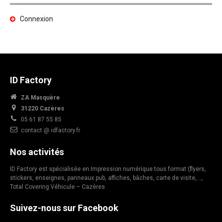
Connexion
ID Factory
ZA Masquère
31220 Cazères
05 61 87 55 85
contact @ idfactory.fr
Nos activités
ID Factory est spécialisée en Impression numérique tous format (flyers,
stickers, enseignes, panneaux pub, affiches, bâches, carte de visite,…,
Total Covering Véhicule – Cazères
Suivez-nous sur Facebook