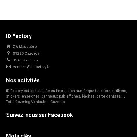
ID Factory
ZA Masquère
31220 Cazères
05 61 87 55 85
contact @ idfactory.fr
Nos activités
ID Factory est spécialisée en Impression numérique tous format (flyers,
stickers, enseignes, panneaux pub, affiches, bâches, carte de visite,…,
Total Covering Véhicule – Cazères
Suivez-nous sur Facebook
Mots clés