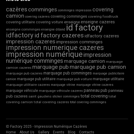
cazères
comminges
covering
comminges impression
camion
covering comminges
covering foodtruck
covering cazeres
enseigne cazeres
covering utilitaire
covering voiture
enseigne
id factory
enseigne comminges
enseigne dibond
idfactory
id factory cazeres
idfactory cazeres
impression cazeres
impression comminges
impression numerique cazeres
impression numérique
impression
numérique comminges
marquage camion
marquage
marquage pub
marquage pub camion
camion cazeres
marquage pub comminges
marquage pub cazeres
marquage publicitaire
marquage pub utilitaire
marquage utilitaire
marquage pub voiture
camion
marquage utilitaire cazeres
marquage vitrine
marquage vitrine cazeres
panneau pub
marquage véhicule
panneau
marquage véhicule cazeres
total covering
pub cazeres
saint gaudens
total
sticker comminges
covering camion
total covering cazeres
total covering comminges
ID Factory 2025 - Impression Numérique Cazères
Home
About Us
Gallery
Events
Blog
Contacts