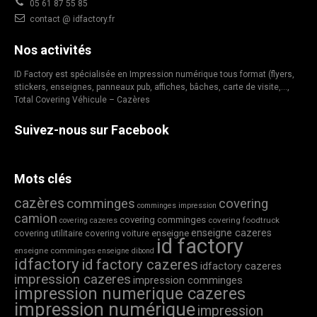
05 61 87 55 85
contact @ idfactory.fr
Nos activités
ID Factory est spécialisée en Impression numérique tous format (flyers,
stickers, enseignes, panneaux pub, affiches, bâches, carte de visite,…,
Total Covering Véhicule – Cazères
Suivez-nous sur Facebook
Mots clés
cazères
comminges
covering
comminges impression
camion
covering comminges
covering foodtruck
covering cazeres
enseigne cazeres
covering utilitaire
covering voiture
enseigne
id factory
enseigne comminges
enseigne dibond
idfactory
id factory cazeres
idfactory cazeres
impression cazeres
impression comminges
impression numerique cazeres
impression numérique
impression