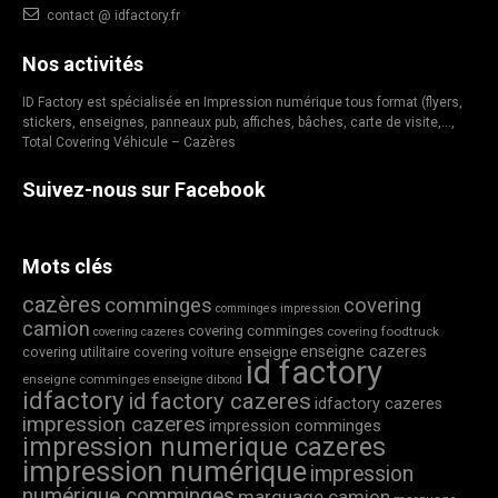
contact @ idfactory.fr
Nos activités
ID Factory est spécialisée en Impression numérique tous format (flyers,
stickers, enseignes, panneaux pub, affiches, bâches, carte de visite,…,
Total Covering Véhicule – Cazères
Suivez-nous sur Facebook
Mots clés
cazères
comminges
covering
comminges impression
camion
covering comminges
covering foodtruck
covering cazeres
enseigne cazeres
covering utilitaire
covering voiture
enseigne
id factory
enseigne comminges
enseigne dibond
idfactory
id factory cazeres
idfactory cazeres
impression cazeres
impression comminges
impression numerique cazeres
impression numérique
impression
numérique comminges
marquage camion