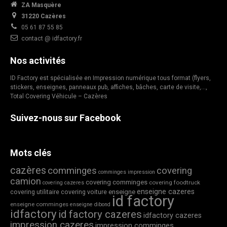
ZA Masquère
31220 Cazères
05 61 87 55 85
contact @ idfactory.fr
Nos activités
ID Factory est spécialisée en Impression numérique tous format (flyers,
stickers, enseignes, panneaux pub, affiches, bâches, carte de visite,…,
Total Covering Véhicule – Cazères
Suivez-nous sur Facebook
Mots clés
cazères
comminges
covering
comminges impression
camion
covering comminges
covering foodtruck
covering cazeres
enseigne cazeres
covering utilitaire
covering voiture
enseigne
id factory
enseigne comminges
enseigne dibond
idfactory
id factory cazeres
idfactory cazeres
impression cazeres
impression comminges