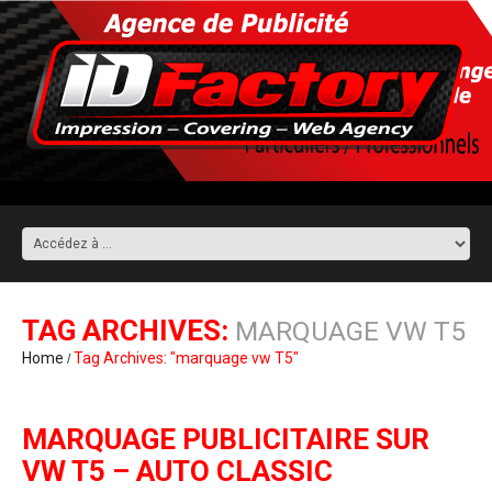
TAG ARCHIVES:
MARQUAGE VW T5
Home
Tag Archives: "marquage vw T5"
MARQUAGE PUBLICITAIRE SUR
VW T5 – AUTO CLASSIC