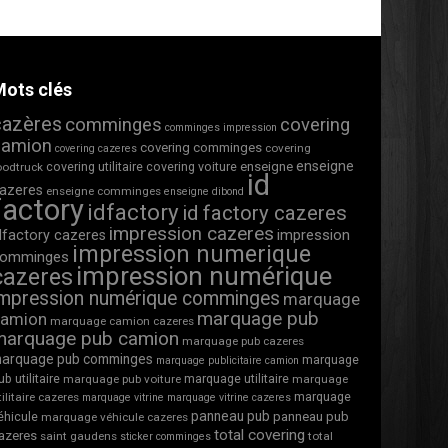
ots clés
cazères
comminges
covering
comminges impression
camion
covering comminges
covering
covering cazeres
enseigne
covering utilitaire
covering voiture
enseigne
oodtruck
id
azeres
enseigne comminges
enseigne dibond
factory
idfactory
id factory cazeres
impression cazeres
impression
dfactory cazeres
impression numerique
omminges
impression numérique
cazeres
impression numérique comminges
marquage
marquage pub
camion
marquage camion cazeres
marquage pub camion
marquage pub cazeres
arquage pub comminges
marquage
marquage publicitaire camion
ub utilitaire
marquage utilitaire
marquage pub voiture
marquage
marquage
tilitaire cazeres
marquage vitrine
marquage vitrine cazeres
panneau pub
éhicule
panneau pub
marquage véhicule cazeres
total covering
azeres
saint gaudens
total
sticker comminges