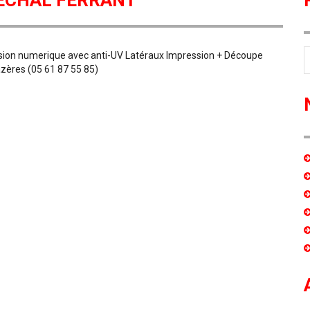
ÉCHAL FERRANT
ssion numerique avec anti-UV Latéraux Impression + Découpe
azères (05 61 87 55 85)