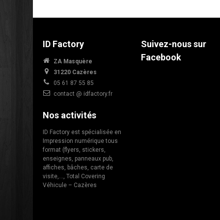
ID Factory
Suivez-nous sur
Facebook
ZA Masquère
31220 Cazères
05 61 87 55 85
contact @ idfactory.fr
Nos activités
ID Factory est spécialisée en
Impression numérique tous
format (flyers, stickers,
enseignes, panneaux pub,
affiches, bâches, carte de
visite,…, Total Covering
Véhicule – Cazères