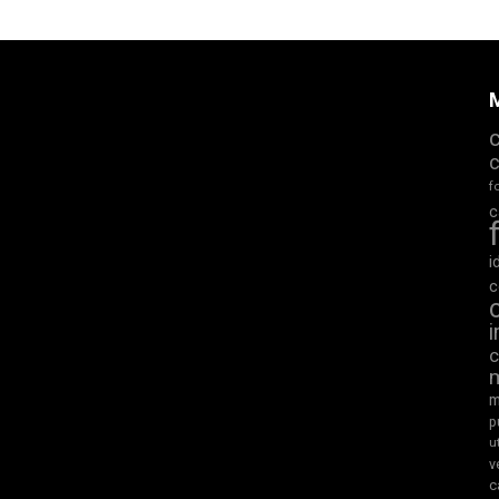
M
f
c
i
c
m
p
u
v
c