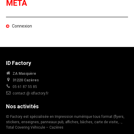
META
Connexion
ID Factory
ZA Masquère
31220 Cazères
05 61 87 55 85
contact @ idfactory.fr
Nos activités
ID Factory est spécialisée en Impression numérique tous format (flyers,
stickers, enseignes, panneaux pub, affiches, bâches, carte de visite,…,
Total Covering Véhicule – Cazères