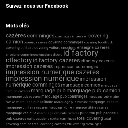
Suivez-nous sur Facebook
Mots clés
cazères
comminges
covering
comminges impression
camion
covering comminges
covering foodtruck
covering cazeres
enseigne cazeres
covering utilitaire
covering voiture
enseigne
id factory
enseigne comminges
enseigne dibond
idfactory
id factory cazeres
idfactory cazeres
impression cazeres
impression comminges
impression numerique cazeres
impression numérique
impression
numérique comminges
marquage camion
marquage
marquage pub
marquage pub camion
camion cazeres
marquage pub comminges
marquage pub cazeres
marquage publicitaire
marquage pub utilitaire
marquage utilitaire
marquage pub voiture
camion
marquage utilitaire cazeres
marquage vitrine
marquage vitrine cazeres
panneau pub
marquage véhicule
panneau
marquage véhicule cazeres
total covering
pub cazeres
saint gaudens
total
sticker comminges
covering camion
total covering cazeres
total covering comminges