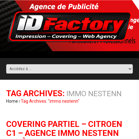
TAG ARCHIVES:
IMMO NESTENN
Home
Tag Archives: "immo nestenn"
COVERING PARTIEL – CITROEN
C1 – AGENCE IMMO NESTENN