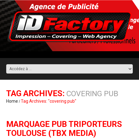
TAG ARCHIVES:
COVERING PUB
Home
Tag Archives: "covering pub"
MARQUAGE PUB TRIPORTEURS
TOULOUSE (TBX MEDIA)