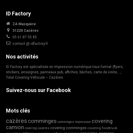
ID Factory
ZA Masquère
31220 Cazères
05 61 87 55 85
contact @ idfactory.fr
Nos activités
ID Factory est spécialisée en Impression numérique tous format (flyers,
stickers, enseignes, panneaux pub, affiches, bâches, carte de visite,…,
Total Covering Véhicule – Cazères
Suivez-nous sur Facebook
Mots clés
cazères
comminges
covering
comminges impression
camion
covering comminges
covering foodtruck
covering cazeres