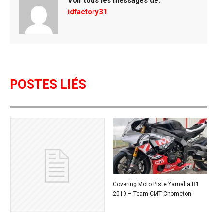
Voir tous les messages de:
o
idfactory31
k
POSTES LIÉS
Covering Moto Piste Yamaha R1
2019 – Team CMT Chometon