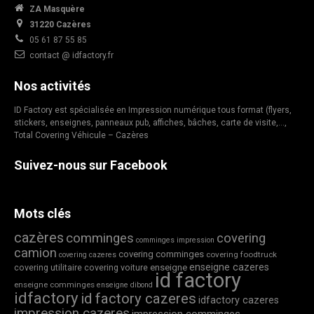
ZA Masquère
31220 Cazères
05 61 87 55 85
contact @ idfactory.fr
Nos activités
ID Factory est spécialisée en Impression numérique tous format (flyers,
stickers, enseignes, panneaux pub, affiches, bâches, carte de visite,…,
Total Covering Véhicule – Cazères
Suivez-nous sur Facebook
Mots clés
cazères
comminges
covering
comminges impression
camion
covering comminges
covering foodtruck
covering cazeres
enseigne cazeres
covering utilitaire
covering voiture
enseigne
id factory
enseigne comminges
enseigne dibond
idfactory
id factory cazeres
idfactory cazeres
impression cazeres
impression comminges