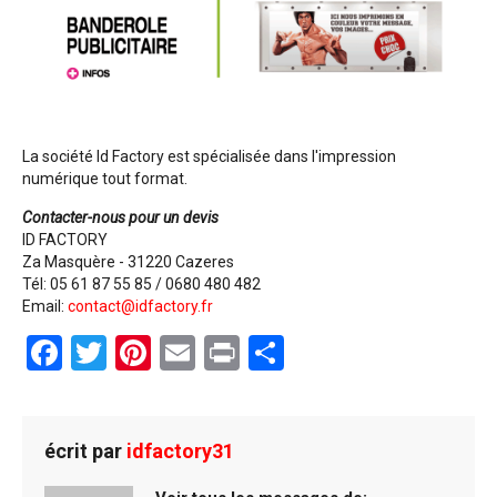
La société Id Factory est spécialisée dans l'impression
numérique tout format.
Contacter-nous pour un devis
ID FACTORY
Za Masquère - 31220 Cazeres
Tél: 05 61 87 55 85 / 0680 480 482
Email:
contact@idfactory.fr
F
T
Pi
E
Pr
P
a
wi
nt
m
in
ar
ce
tt
er
ail
t
ta
b
er
es
g
écrit par
idfactory31
o
t
er