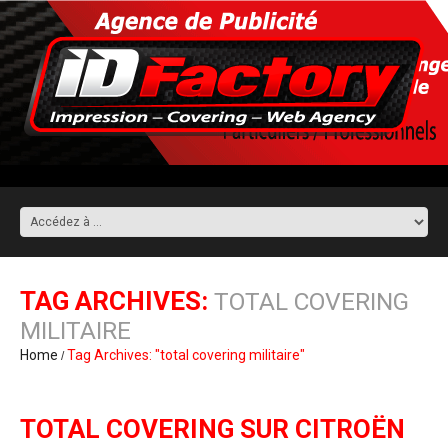
TAG ARCHIVES:
TOTAL COVERING
MILITAIRE
Home
Tag Archives: "total covering militaire"
TOTAL COVERING SUR CITROËN