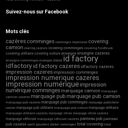
Suivez-nous sur Facebook
Mots clés
cazères
comminges
covering
comminges impression
camion
covering comminges
covering foodtruck
covering cazeres
enseigne cazeres
covering utilitaire
covering voiture
enseigne
id factory
enseigne comminges
enseigne dibond
idfactory
id factory cazeres
idfactory cazeres
impression cazeres
impression comminges
impression numerique cazeres
impression numérique
impression
numérique comminges
marquage camion
marquage
marquage pub
marquage pub camion
camion cazeres
marquage pub comminges
marquage pub cazeres
marquage publicitaire
marquage pub utilitaire
marquage utilitaire
marquage pub voiture
camion
marquage utilitaire cazeres
marquage vitrine
marquage vitrine cazeres
panneau pub
marquage véhicule
panneau
marquage véhicule cazeres
total covering
pub cazeres
saint gaudens
total
sticker comminges