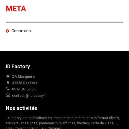
META
Connexion
ID Factory
ZA Masquère
31220 Cazères
05 61 87 55 85
contact @ idfactory.fr
Nos activités
ID Factory est spécialisée en Impression numérique tous format (flyers,
stickers, enseignes, panneaux pub, affiches, bâches, carte de visite,…,
Total Covering Véhicule – Cazères