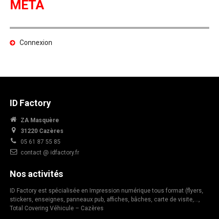
META
Connexion
ID Factory
ZA Masquère
31220 Cazères
05 61 87 55 85
contact @ idfactory.fr
Nos activités
ID Factory est spécialisée en Impression numérique tous format (flyers,
stickers, enseignes, panneaux pub, affiches, bâches, carte de visite,…,
Total Covering Véhicule – Cazères