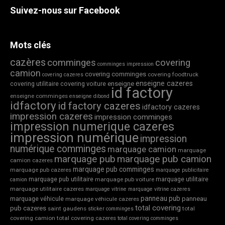
Suivez-nous sur Facebook
Mots clés
cazères
comminges
covering
comminges impression
camion
covering comminges
covering foodtruck
covering cazeres
enseigne cazeres
covering utilitaire
covering voiture
enseigne
id factory
enseigne comminges
enseigne dibond
idfactory
id factory cazeres
idfactory cazeres
impression cazeres
impression comminges
impression numerique cazeres
impression numérique
impression
numérique comminges
marquage camion
marquage
marquage pub
marquage pub camion
camion cazeres
marquage pub comminges
marquage pub cazeres
marquage publicitaire
marquage pub utilitaire
marquage utilitaire
marquage pub voiture
camion
marquage utilitaire cazeres
marquage vitrine
marquage vitrine cazeres
panneau pub
marquage véhicule
panneau
marquage véhicule cazeres
total covering
pub cazeres
saint gaudens
total
sticker comminges
covering camion
total covering cazeres
total covering comminges