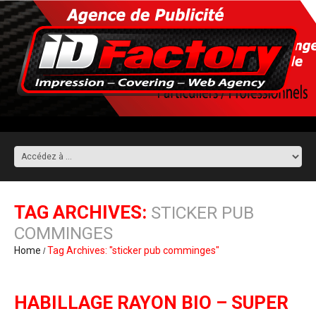
TAG ARCHIVES:
STICKER PUB
COMMINGES
Home
Tag Archives: "sticker pub comminges"
HABILLAGE RAYON BIO – SUPER