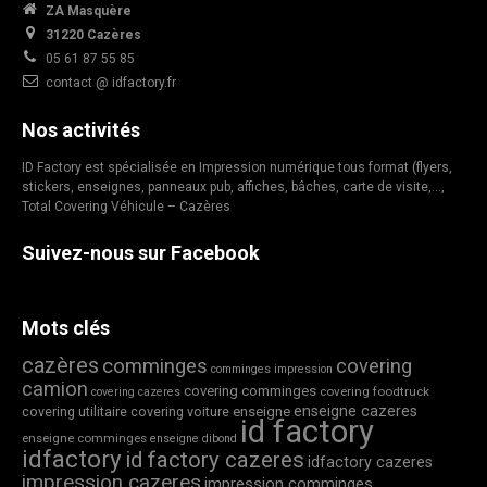
ZA Masquère
31220 Cazères
05 61 87 55 85
contact @ idfactory.fr
Nos activités
ID Factory est spécialisée en Impression numérique tous format (flyers,
stickers, enseignes, panneaux pub, affiches, bâches, carte de visite,…,
Total Covering Véhicule – Cazères
Suivez-nous sur Facebook
Mots clés
cazères
comminges
covering
comminges impression
camion
covering comminges
covering foodtruck
covering cazeres
enseigne cazeres
covering utilitaire
covering voiture
enseigne
id factory
enseigne comminges
enseigne dibond
idfactory
id factory cazeres
idfactory cazeres
impression cazeres
impression comminges