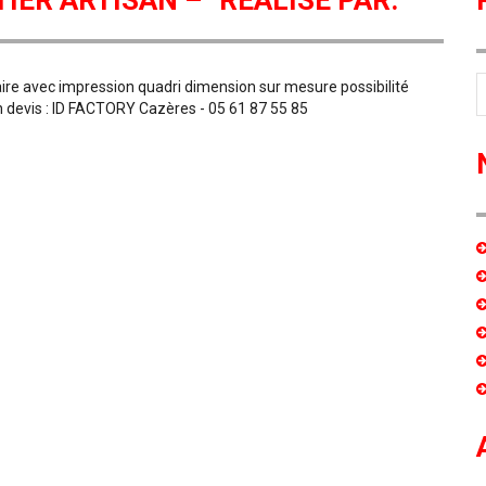
ER ARTISAN – “RÉALISÉ PAR: “
aire avec impression quadri dimension sur mesure possibilité
un devis : ID FACTORY Cazères - 05 61 87 55 85