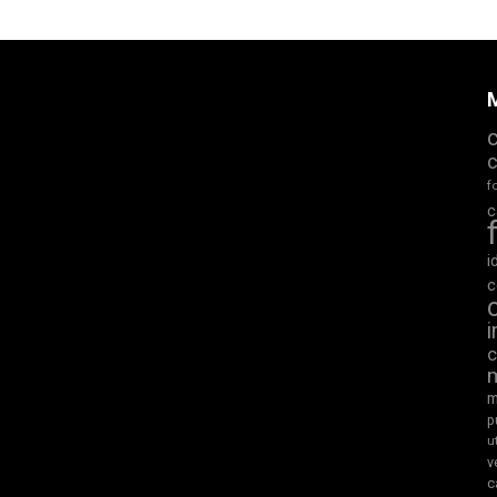
M
f
c
i
c
m
p
u
v
c