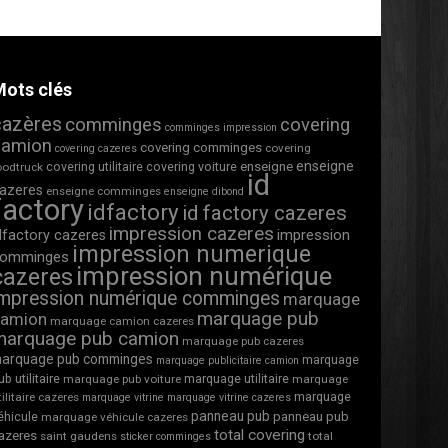
ots clés
cazères
comminges
covering
comminges impression
camion
covering comminges
covering
covering cazeres
enseigne
covering utilitaire
covering voiture
enseigne
oodtruck
id
azeres
enseigne comminges
enseigne dibond
factory
idfactory
id factory cazeres
impression cazeres
impression
dfactory cazeres
impression numerique
omminges
impression numérique
cazeres
impression numérique comminges
marquage
marquage pub
camion
marquage camion cazeres
marquage pub camion
marquage pub cazeres
arquage pub comminges
marquage
marquage publicitaire camion
ub utilitaire
marquage utilitaire
marquage pub voiture
marquage
marquage
tilitaire cazeres
marquage vitrine
marquage vitrine cazeres
panneau pub
éhicule
panneau pub
marquage véhicule cazeres
total covering
azeres
saint gaudens
total
sticker comminges