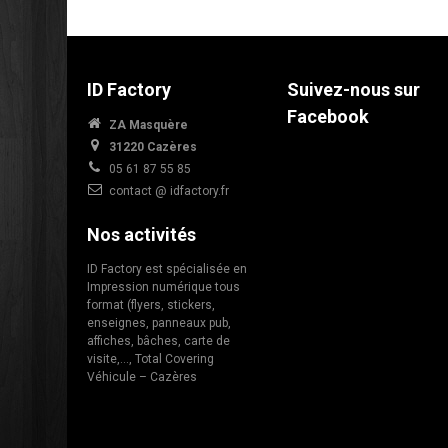
ID Factory
Suivez-nous sur
Facebook
ZA Masquère
31220 Cazères
05 61 87 55 85
contact @ idfactory.fr
Nos activités
ID Factory est spécialisée en
Impression numérique tous
format (flyers, stickers,
enseignes, panneaux pub,
affiches, bâches, carte de
visite,…, Total Covering
Véhicule – Cazères