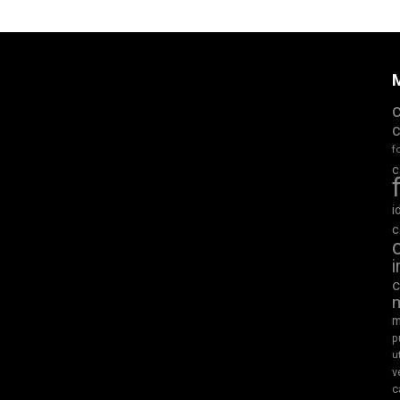
M
f
c
i
c
m
p
u
v
c