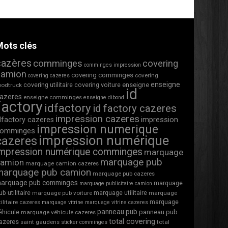
ots clés
cazères
comminges
covering
comminges impression
camion
covering comminges
covering
covering cazeres
enseigne
covering utilitaire
covering voiture
enseigne
oodtruck
id
azeres
enseigne comminges
enseigne dibond
factory
idfactory
id factory cazeres
impression cazeres
impression
dfactory cazeres
impression numerique
omminges
impression numérique
cazeres
impression numérique comminges
marquage
marquage pub
camion
marquage camion cazeres
marquage pub camion
marquage pub cazeres
arquage pub comminges
marquage
marquage publicitaire camion
ub utilitaire
marquage utilitaire
marquage pub voiture
marquage
marquage
tilitaire cazeres
marquage vitrine
marquage vitrine cazeres
panneau pub
éhicule
panneau pub
marquage véhicule cazeres
total covering
azeres
saint gaudens
total
sticker comminges