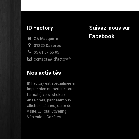
ID Factory
Suivez-nous sur
Facebook
ZA Masquère
31220 Cazères
05 61 87 55 85
contact @ idfactory.fr
Nos activités
ID Factory est spécialisée en
Impression numérique tous
format (flyers, stickers,
enseignes, panneaux pub,
affiches, bâches, carte de
visite,…, Total Covering
Véhicule – Cazères