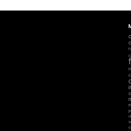
M
f
c
i
c
m
p
u
v
c