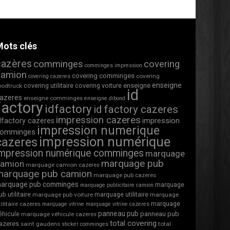
ots clés
cazères
comminges
covering
comminges impression
camion
covering comminges
covering
covering cazeres
enseigne
covering utilitaire
covering voiture
enseigne
oodtruck
id
azeres
enseigne comminges
enseigne dibond
factory
idfactory
id factory cazeres
impression cazeres
impression
dfactory cazeres
impression numerique
omminges
impression numérique
cazeres
impression numérique comminges
marquage
marquage pub
camion
marquage camion cazeres
marquage pub camion
marquage pub cazeres
arquage pub comminges
marquage
marquage publicitaire camion
ub utilitaire
marquage utilitaire
marquage pub voiture
marquage
marquage
tilitaire cazeres
marquage vitrine
marquage vitrine cazeres
panneau pub
éhicule
panneau pub
marquage véhicule cazeres
total covering
azeres
saint gaudens
total
sticker comminges