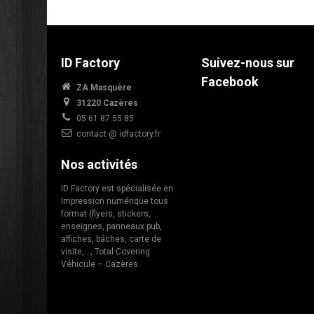
ID Factory
Suivez-nous sur
Facebook
ZA Masquère
31220 Cazères
05 61 87 55 85
contact @ idfactory.fr
Nos activités
ID Factory est spécialisée en
Impression numérique tous
format (flyers, stickers,
enseignes, panneaux pub,
affiches, bâches, carte de
visite,…, Total Covering
Véhicule – Cazères