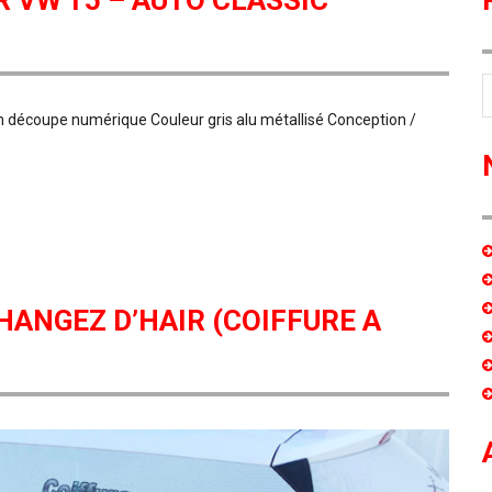
 VW T5 – AUTO CLASSIC
écoupe numérique Couleur gris alu métallisé Conception /
HANGEZ D’HAIR (COIFFURE A