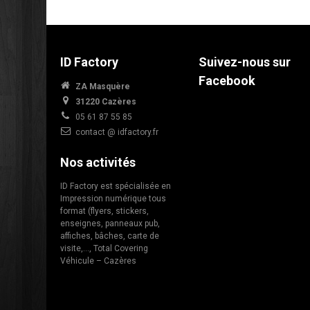
ID Factory
Suivez-nous sur
Facebook
ZA Masquère
31220 Cazères
05 61 87 55 85
contact @ idfactory.fr
Nos activités
ID Factory est spécialisée en
Impression numérique tous
format (flyers, stickers,
enseignes, panneaux pub,
affiches, bâches, carte de
visite,…, Total Covering
Véhicule – Cazères