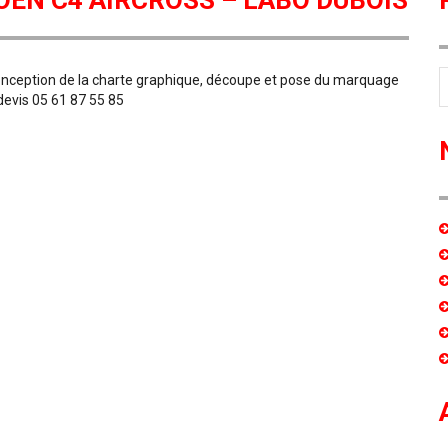
OËN C4 AIRCROSS – LABO DUBOIS
onception de la charte graphique, découpe et pose du marquage
devis 05 61 87 55 85