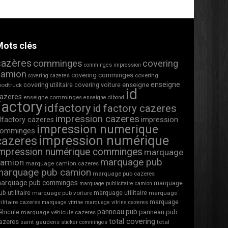
ots clés
cazères
comminges
covering
comminges impression
camion
covering comminges
covering
covering cazeres
enseigne
covering utilitaire
covering voiture
enseigne
oodtruck
id
azeres
enseigne comminges
enseigne dibond
factory
idfactory
id factory cazeres
impression cazeres
impression
dfactory cazeres
impression numerique
omminges
impression numérique
cazeres
impression numérique comminges
marquage
marquage pub
camion
marquage camion cazeres
marquage pub camion
marquage pub cazeres
arquage pub comminges
marquage
marquage publicitaire camion
ub utilitaire
marquage utilitaire
marquage pub voiture
marquage
marquage
tilitaire cazeres
marquage vitrine
marquage vitrine cazeres
panneau pub
éhicule
panneau pub
marquage véhicule cazeres
total covering
azeres
saint gaudens
total
sticker comminges