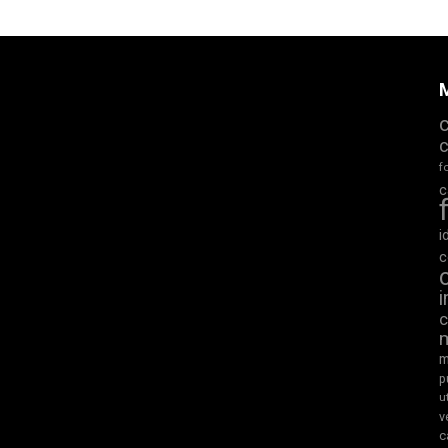
M
f
c
i
c
m
p
u
v
c