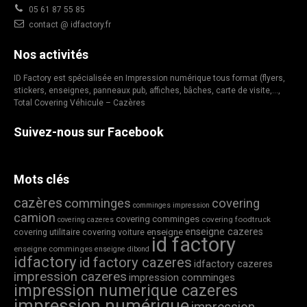
05 61 87 55 85
contact @ idfactory.fr
Nos activités
ID Factory est spécialisée en Impression numérique tous format (flyers,
stickers, enseignes, panneaux pub, affiches, bâches, carte de visite,…,
Total Covering Véhicule – Cazères
Suivez-nous sur Facebook
Mots clés
cazères
comminges
covering
comminges impression
camion
covering comminges
covering foodtruck
covering cazeres
enseigne cazeres
covering utilitaire
covering voiture
enseigne
id factory
enseigne comminges
enseigne dibond
idfactory
id factory cazeres
idfactory cazeres
impression cazeres
impression comminges
impression numerique cazeres
impression numérique