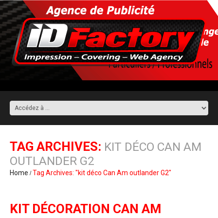
TAG ARCHIVES:
KIT DÉCO CAN AM
OUTLANDER G2
Home
Tag Archives: "kit déco Can Am outlander G2"
KIT DÉCORATION CAN AM