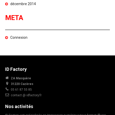
décembre 2014
META
Connexion
ID Factory
ZA Masquère
31220 Cazères
05 61 87 55 85
contact @ idfactory.fr
Nos activités