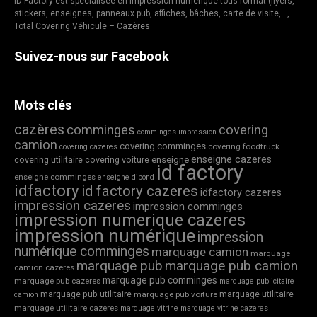
ID Factory est spécialisée en Impression numérique tous format (flyers,
stickers, enseignes, panneaux pub, affiches, bâches, carte de visite,…,
Total Covering Véhicule – Cazères
Suivez-nous sur Facebook
Mots clés
cazères
comminges
covering
comminges impression
camion
covering comminges
covering foodtruck
covering cazeres
enseigne cazeres
covering utilitaire
covering voiture
enseigne
id factory
enseigne comminges
enseigne dibond
idfactory
id factory cazeres
idfactory cazeres
impression cazeres
impression comminges
impression numerique cazeres
impression numérique
impression
numérique comminges
marquage camion
marquage
marquage pub
marquage pub camion
camion cazeres
marquage pub comminges
marquage pub cazeres
marquage publicitaire
marquage pub utilitaire
marquage utilitaire
marquage pub voiture
camion
marquage utilitaire cazeres
marquage vitrine
marquage vitrine cazeres