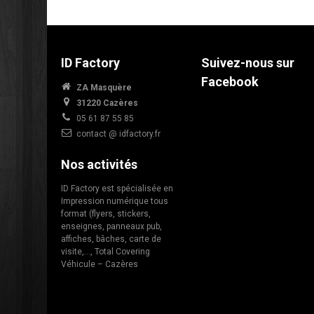
ID Factory
Suivez-nous sur
Facebook
ZA Masquère
31220 Cazères
05 61 87 55 85
contact @ idfactory.fr
Nos activités
ID Factory est spécialisée en
Impression numérique tous
format (flyers, stickers,
enseignes, panneaux pub,
affiches, bâches, carte de
visite,…, Total Covering
Véhicule – Cazères