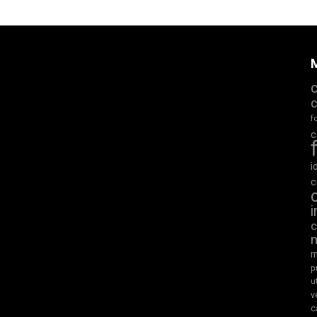
M
f
c
i
c
m
p
u
v
c