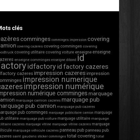
ots clés
cazères
comminges
covering
comminges impression
camion
covering comminges
covering
covering cazeres
enseigne
covering utilitaire
covering voiture
enseigne
oodtruck
id
azeres
enseigne comminges
enseigne dibond
factory
idfactory
id factory cazeres
impression cazeres
impression
dfactory cazeres
impression numerique
omminges
impression numérique
cazeres
impression numérique comminges
marquage
marquage pub
camion
marquage camion cazeres
marquage pub camion
marquage pub cazeres
arquage pub comminges
marquage
marquage publicitaire camion
ub utilitaire
marquage utilitaire
marquage pub voiture
marquage
marquage
tilitaire cazeres
marquage vitrine
marquage vitrine cazeres
panneau pub
éhicule
panneau pub
marquage véhicule cazeres
total covering
azeres
saint gaudens
total
sticker comminges