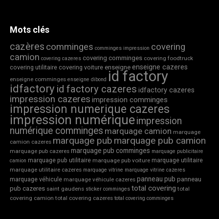
Mots clés
cazères
comminges
covering
comminges impression
camion
covering comminges
covering foodtruck
covering cazeres
enseigne cazeres
covering utilitaire
covering voiture
enseigne
id factory
enseigne comminges
enseigne dibond
idfactory
id factory cazeres
idfactory cazeres
impression cazeres
impression comminges
impression numerique cazeres
impression numérique
impression
numérique comminges
marquage camion
marquage
marquage pub
marquage pub camion
camion cazeres
marquage pub comminges
marquage pub cazeres
marquage publicitaire
marquage pub utilitaire
marquage utilitaire
marquage pub voiture
camion
marquage utilitaire cazeres
marquage vitrine
marquage vitrine cazeres
panneau pub
marquage véhicule
panneau
marquage véhicule cazeres
total covering
pub cazeres
saint gaudens
total
sticker comminges
covering camion
total covering cazeres
total covering comminges