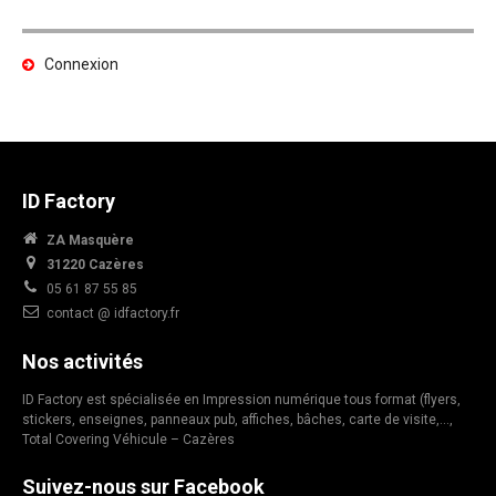
Connexion
ID Factory
ZA Masquère
31220 Cazères
05 61 87 55 85
contact @ idfactory.fr
Nos activités
ID Factory est spécialisée en Impression numérique tous format (flyers,
stickers, enseignes, panneaux pub, affiches, bâches, carte de visite,…,
Total Covering Véhicule – Cazères
Suivez-nous sur Facebook