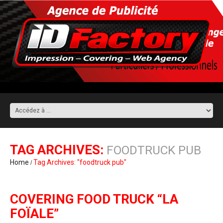
TAG ARCHIVES:
FOODTRUCK PUB
Home
Tag Archives: "foodtruck pub"
COVERING FOOD TRUCK “LA
FOÏALE”