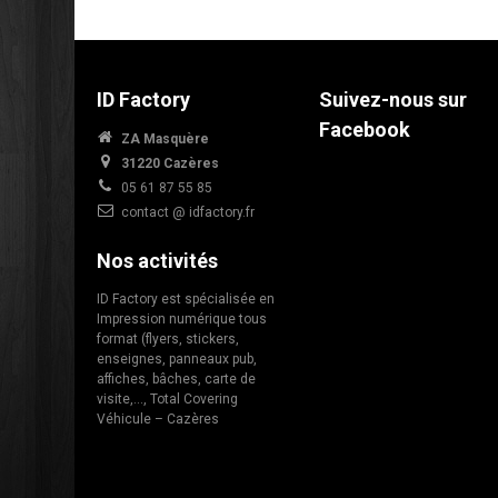
ID Factory
Suivez-nous sur
Facebook
ZA Masquère
31220 Cazères
05 61 87 55 85
contact @ idfactory.fr
Nos activités
ID Factory est spécialisée en
Impression numérique tous
format (flyers, stickers,
enseignes, panneaux pub,
affiches, bâches, carte de
visite,…, Total Covering
Véhicule – Cazères