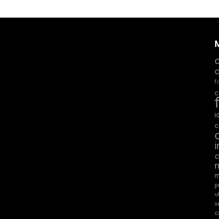
M
f
c
i
c
m
p
u
v
c