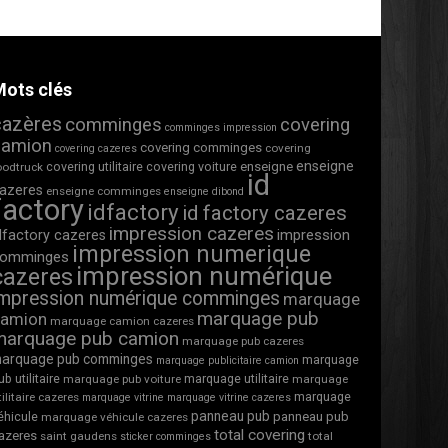
ots clés
cazères
comminges
covering
comminges impression
camion
covering comminges
covering
covering cazeres
enseigne
covering utilitaire
covering voiture
enseigne
oodtruck
id
azeres
enseigne comminges
enseigne dibond
factory
idfactory
id factory cazeres
impression cazeres
impression
dfactory cazeres
impression numerique
omminges
impression numérique
cazeres
impression numérique comminges
marquage
marquage pub
camion
marquage camion cazeres
marquage pub camion
marquage pub cazeres
arquage pub comminges
marquage
marquage publicitaire camion
ub utilitaire
marquage utilitaire
marquage pub voiture
marquage
marquage
tilitaire cazeres
marquage vitrine
marquage vitrine cazeres
panneau pub
éhicule
panneau pub
marquage véhicule cazeres
total covering
azeres
saint gaudens
total
sticker comminges