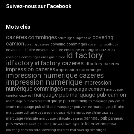
Suivez-nous sur Facebook
Mots clés
cazères
comminges
covering
comminges impression
camion
covering comminges
covering foodtruck
covering cazeres
enseigne cazeres
covering utilitaire
covering voiture
enseigne
id factory
enseigne comminges
enseigne dibond
idfactory
id factory cazeres
idfactory cazeres
impression cazeres
impression comminges
impression numerique cazeres
impression numérique
impression
numérique comminges
marquage camion
marquage
marquage pub
marquage pub camion
camion cazeres
marquage pub comminges
marquage pub cazeres
marquage publicitaire
marquage pub utilitaire
marquage utilitaire
marquage pub voiture
camion
marquage utilitaire cazeres
marquage vitrine
marquage vitrine cazeres
panneau pub
marquage véhicule
panneau
marquage véhicule cazeres
total covering
pub cazeres
saint gaudens
total
sticker comminges
covering camion
total covering cazeres
total covering comminges