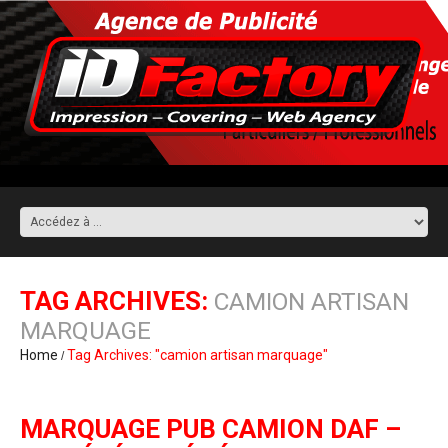
TAG ARCHIVES:
CAMION ARTISAN
MARQUAGE
Home
Tag Archives: "camion artisan marquage"
MARQUAGE PUB CAMION DAF –