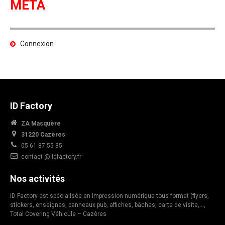
META
Connexion
ID Factory
ZA Masquère
31220 Cazères
05 61 87 55 85
contact @ idfactory.fr
Nos activités
ID Factory est spécialisée en Impression numérique tous format (flyers,
stickers, enseignes, panneaux pub, affiches, bâches, carte de visite,…,
Total Covering Véhicule – Cazères