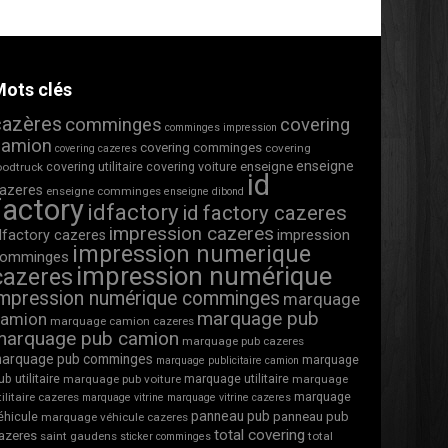
ots clés
cazères
comminges
covering
comminges impression
camion
covering comminges
covering
covering cazeres
enseigne
covering utilitaire
covering voiture
enseigne
oodtruck
id
azeres
enseigne comminges
enseigne dibond
factory
idfactory
id factory cazeres
impression cazeres
impression
dfactory cazeres
impression numerique
omminges
impression numérique
cazeres
impression numérique comminges
marquage
marquage pub
camion
marquage camion cazeres
marquage pub camion
marquage pub cazeres
arquage pub comminges
marquage
marquage publicitaire camion
ub utilitaire
marquage utilitaire
marquage pub voiture
marquage
marquage
tilitaire cazeres
marquage vitrine
marquage vitrine cazeres
panneau pub
éhicule
panneau pub
marquage véhicule cazeres
total covering
azeres
saint gaudens
total
sticker comminges