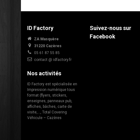
ID Factory
Suivez-nous sur
Facebook
ZA Masquère
31220 Cazères
05 61 87 55 85
contact @ idfactory.fr
Nos activités
ID Factory est spécialisée en
Impression numérique tous
format (flyers, stickers,
enseignes, panneaux pub,
affiches, bâches, carte de
visite,…, Total Covering
Véhicule – Cazères