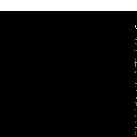
M
f
c
i
c
m
p
u
v
c