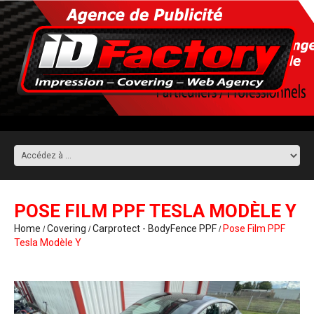
POSE FILM PPF TESLA MODÈLE Y
Home
Covering
Carprotect - BodyFence PPF
Pose Film PPF
Tesla Modèle Y