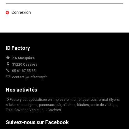
Connexion
ID Factory
ZA Masquère
31220 Cazères
05 61 87 55 85
contact @ idfactory.fr
Nos activités
ID Factory est spécialisée en Impression numérique tous format (flyers,
stickers, enseignes, panneaux pub, affiches, bâches, carte de visite,…,
Total Covering Véhicule – Cazères
Suivez-nous sur Facebook