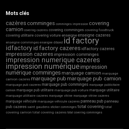
Mots clés
cazères
comminges
covering
comminges impression
camion
covering comminges
covering foodtruck
covering cazeres
enseigne cazeres
covering utilitaire
covering voiture
enseigne
id factory
enseigne comminges
enseigne dibond
idfactory
id factory cazeres
idfactory cazeres
impression cazeres
impression comminges
impression numerique cazeres
impression numérique
impression
numérique comminges
marquage camion
marquage
marquage pub
marquage pub camion
camion cazeres
marquage pub comminges
marquage pub cazeres
marquage publicitaire
marquage pub utilitaire
marquage utilitaire
marquage pub voiture
camion
marquage utilitaire cazeres
marquage vitrine
marquage vitrine cazeres
panneau pub
marquage véhicule
panneau
marquage véhicule cazeres
total covering
pub cazeres
saint gaudens
total
sticker comminges
covering camion
total covering cazeres
total covering comminges