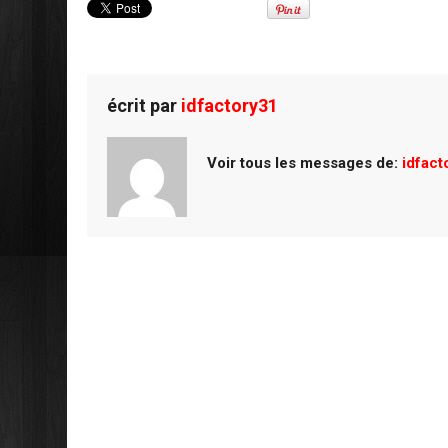
b
er
es
g
o
t
er
o
écrit par
idfactory31
k
Voir tous les messages de:
idfact