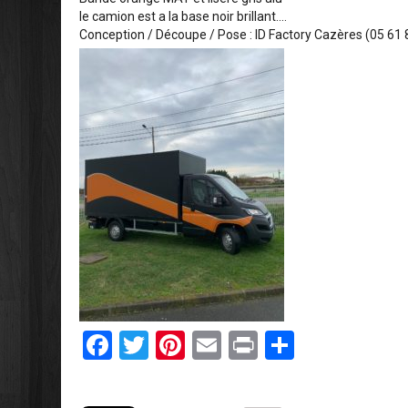
le camion est a la base noir brillant....
Conception / Découpe / Pose : ID Factory Cazères (05 61 
F
T
Pi
E
Pr
P
a
wi
nt
m
in
ar
ce
tt
er
ail
t
ta