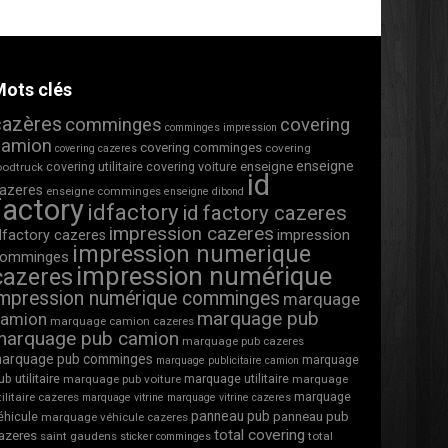
ots clés
cazères
comminges
covering
comminges impression
camion
covering comminges
covering
covering cazeres
enseigne
covering utilitaire
covering voiture
enseigne
oodtruck
id
azeres
enseigne comminges
enseigne dibond
factory
idfactory
id factory cazeres
impression cazeres
impression
dfactory cazeres
impression numerique
omminges
impression numérique
cazeres
impression numérique comminges
marquage
marquage pub
camion
marquage camion cazeres
marquage pub camion
marquage pub cazeres
arquage pub comminges
marquage
marquage publicitaire camion
ub utilitaire
marquage utilitaire
marquage pub voiture
marquage
marquage
tilitaire cazeres
marquage vitrine
marquage vitrine cazeres
panneau pub
éhicule
panneau pub
marquage véhicule cazeres
total covering
azeres
saint gaudens
total
sticker comminges