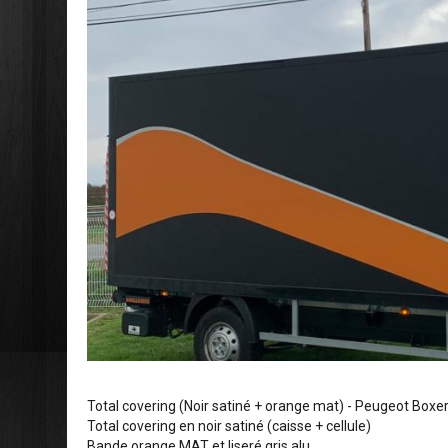
Total covering (Noir satiné + orange mat) - Peugeot Box
Total covering en noir satiné (caisse + cellule)
Bande orange MAT et liseré gris alu