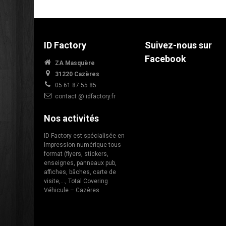
ID Factory
Suivez-nous sur
Facebook
ZA Masquère
31220 Cazères
05 61 87 55 85
contact @ idfactory.fr
Nos activités
ID Factory est spécialisée en
Impression numérique tous
format (flyers, stickers,
enseignes, panneaux pub,
affiches, bâches, carte de
visite,…, Total Covering
Véhicule – Cazères