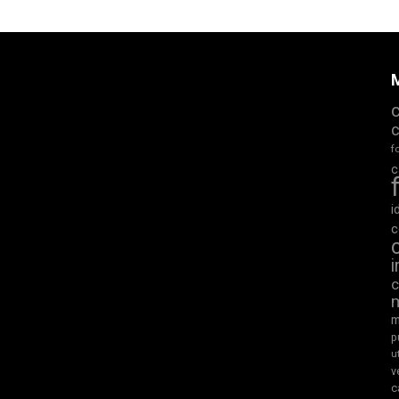
M
f
c
i
c
m
p
u
v
c