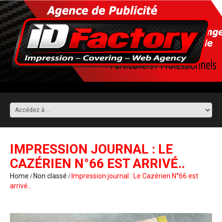
IMPRESSION JOURNAL : LE
CAZÉRIEN N°66 EST ARRIVÉ..
Home
Non classé
Impression journal : Le Cazérien N°66 est
arrivé..