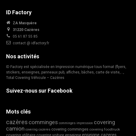
ID Factory
ZA Masquère
31220 Cazères
05 61 87 55 85
contact @ idfactory.fr
Nos activités
ID Factory est spécialisée en Impression numérique tous format (flyers,
stickers, enseignes, panneaux pub, affiches, bâches, carte de visite,…,
Total Covering Véhicule – Cazères
Suivez-nous sur Facebook
Mots clés
cazères
comminges
covering
comminges impression
camion
covering comminges
covering foodtruck
covering cazeres
enseigne cazeres
covering utilitaire
covering voiture
enseigne