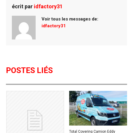
b
er
es
g
écrit par
idfactory31
o
t
er
Voir tous les messages de:
o
idfactory31
k
POSTES LIÉS
Total Covering Camion Eddy