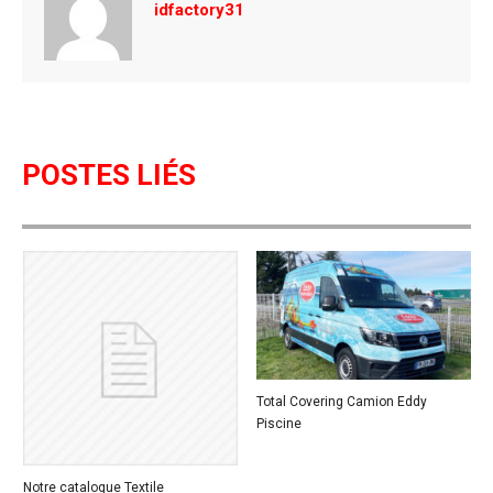
o
idfactory31
k
POSTES LIÉS
Total Covering Camion Eddy
Piscine
Notre catalogue Textile