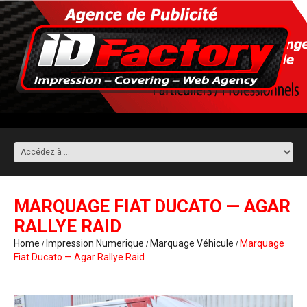
MARQUAGE FIAT DUCATO — AGAR
RALLYE RAID
Home
Impression Numerique
Marquage Véhicule
Marquage
Fiat Ducato — Agar Rallye Raid