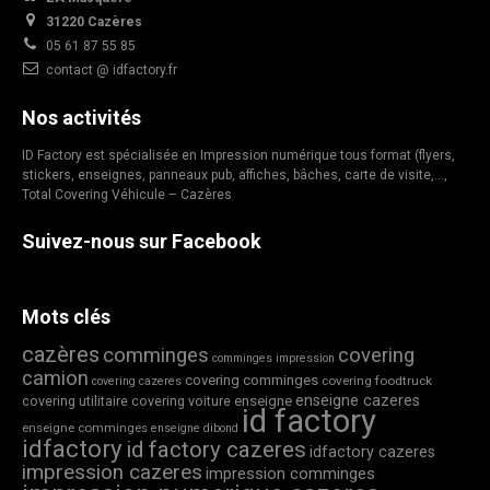
31220 Cazères
05 61 87 55 85
contact @ idfactory.fr
Nos activités
ID Factory est spécialisée en Impression numérique tous format (flyers,
stickers, enseignes, panneaux pub, affiches, bâches, carte de visite,…,
Total Covering Véhicule – Cazères
Suivez-nous sur Facebook
Mots clés
cazères
comminges
covering
comminges impression
camion
covering comminges
covering foodtruck
covering cazeres
enseigne cazeres
covering utilitaire
covering voiture
enseigne
id factory
enseigne comminges
enseigne dibond
idfactory
id factory cazeres
idfactory cazeres
impression cazeres
impression comminges