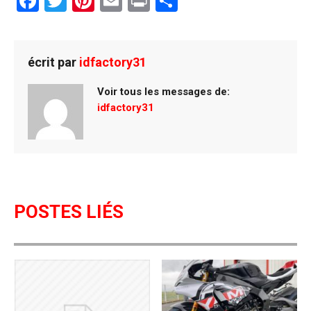
F
T
Pi
E
Pr
P
a
wi
nt
m
in
ar
ce
tt
er
ail
t
ta
b
er
es
g
écrit par
idfactory31
o
t
er
Voir tous les messages de:
o
idfactory31
k
POSTES LIÉS