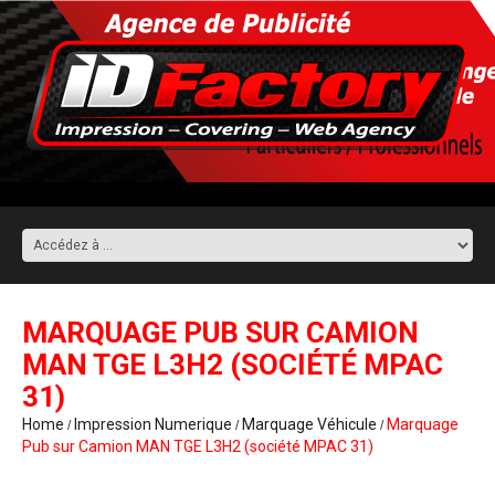
MARQUAGE PUB SUR CAMION
MAN TGE L3H2 (SOCIÉTÉ MPAC
31)
Home
Impression Numerique
Marquage Véhicule
Marquage
Pub sur Camion MAN TGE L3H2 (société MPAC 31)