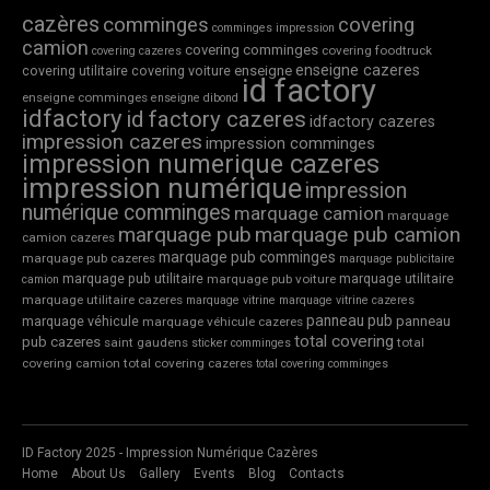
cazères
comminges
covering
comminges impression
camion
covering comminges
covering foodtruck
covering cazeres
enseigne cazeres
covering utilitaire
covering voiture
enseigne
id factory
enseigne comminges
enseigne dibond
idfactory
id factory cazeres
idfactory cazeres
impression cazeres
impression comminges
impression numerique cazeres
impression numérique
impression
numérique comminges
marquage camion
marquage
marquage pub
marquage pub camion
camion cazeres
marquage pub comminges
marquage pub cazeres
marquage publicitaire
marquage pub utilitaire
marquage utilitaire
marquage pub voiture
camion
marquage utilitaire cazeres
marquage vitrine
marquage vitrine cazeres
panneau pub
marquage véhicule
panneau
marquage véhicule cazeres
total covering
pub cazeres
saint gaudens
total
sticker comminges
covering camion
total covering cazeres
total covering comminges
ID Factory 2025 - Impression Numérique Cazères
Home
About Us
Gallery
Events
Blog
Contacts