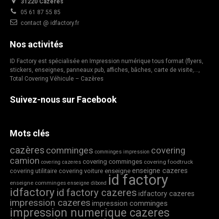
31220 Cazères
05 61 87 55 85
contact @ idfactory.fr
Nos activités
ID Factory est spécialisée en Impression numérique tous format (flyers,
stickers, enseignes, panneaux pub, affiches, bâches, carte de visite,…,
Total Covering Véhicule – Cazères
Suivez-nous sur Facebook
Mots clés
cazères
comminges
covering
comminges impression
camion
covering comminges
covering foodtruck
covering cazeres
enseigne cazeres
covering utilitaire
covering voiture
enseigne
id factory
enseigne comminges
enseigne dibond
idfactory
id factory cazeres
idfactory cazeres
impression cazeres
impression comminges
impression numerique cazeres