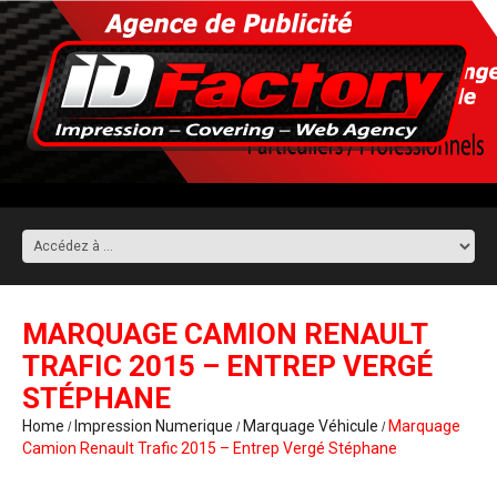
MARQUAGE CAMION RENAULT
TRAFIC 2015 – ENTREP VERGÉ
STÉPHANE
Home
Impression Numerique
Marquage Véhicule
Marquage
Camion Renault Trafic 2015 – Entrep Vergé Stéphane